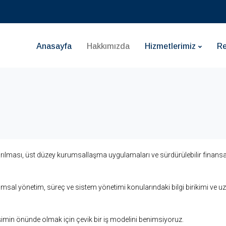
Anasayfa
Hakkımızda
Hizmetlerimiz
Re
karılması, üst düzey kurumsallaşma uygulamaları ve sürdürülebilir finansal 
al yönetim, süreç ve sistem yönetimi konularındaki bilgi birikimi ve uzma
şimin önünde olmak için çevik bir iş modelini benimsiyoruz.