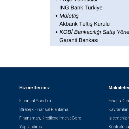
Hizmetlerimiz
Makalele
Finansal Yönetim
Finans Dün
Stratejik Finansal Planlama
Kavramlar
Finansman, Kredilendirme ve Borç
İşletmenizi
Yapılandırma
Kontrolünü