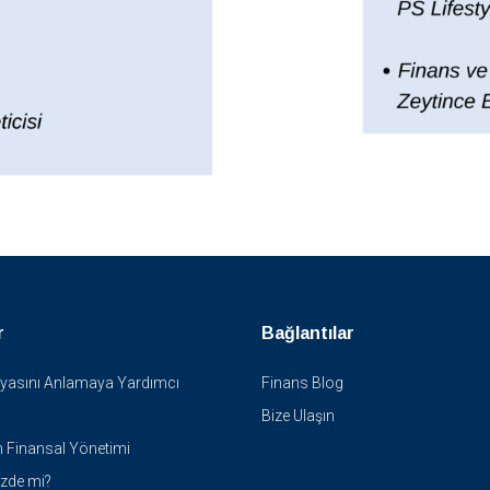
r
Bağlantılar
yasını Anlamaya Yardımcı
Finans Blog
Bize Ulaşın
n Finansal Yönetimi
zde mi?